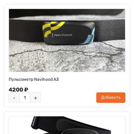
Пульсометр Navihood A3
4200 ₽
-
+
Добавить