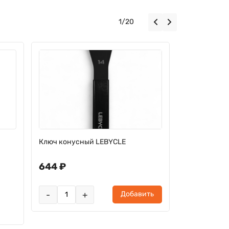
1
/
20
Ключ конусный LEBYCLE
W15 Hub wre
644 ₽
0 ₽
Товар законч
-
+
Добавить
поступлении?