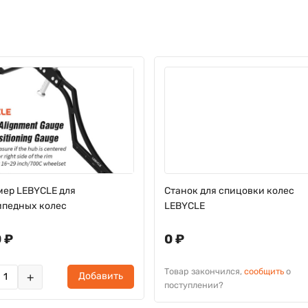
мер LEBYCLE для
Станок для спицовки колес
ипедных колес
LEBYCLE
 ₽
0 ₽
Товар закончился,
сообщить
о
+
Добавить
поступлении?