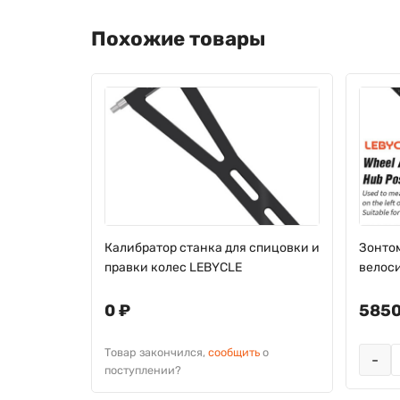
Похожие товары
ke
Калибратор станка для спицовки и
Зонто
правки колес LEBYCLE
велос
0 ₽
5850
ь
о
Товар закончился,
сообщить
о
-
поступлении?