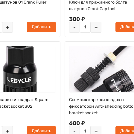
атунов 01 Crank Puller
Ключ для прижимного болта
шатунов Crank Cap tool
300 ₽
+
-
+
Добавить
Добав
каретки квадрат Square
Съемник каретки квадрат с
acket socket S02
фиксатором Anti-shedding bott
bracket socket
600 ₽
+
-
+
Добавить
Добав