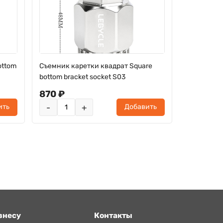
ottom
Съемник каретки квадрат Square
bottom bracket socket S03
870 ₽
-
+
ить
Добавить
знесу
Контакты