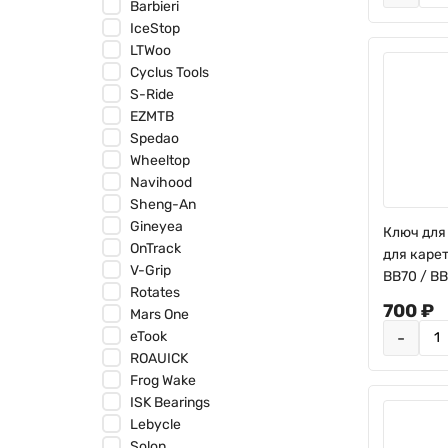
Barbieri
IceStop
LTWoo
Cyclus Tools
S-Ride
EZMTB
Spedao
Wheeltop
Navihood
Sheng-An
Gineyea
Ключ для
OnTrack
для карет
V-Grip
BB70 / BB
Rotates
700 ₽
Mars One
-
eTook
ROAUICK
Frog Wake
ISK Bearings
Lebycle
Solon