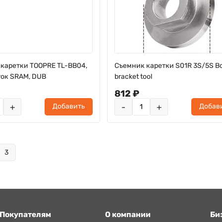
 каретки TOOPRE TL-BB04,
Съемник каретки S01R 3S/5S B
ток SRAM, DUB
bracket tool
812 ₽
+
-
+
Добавить
Добав
3
Покупателям
О компании
Би