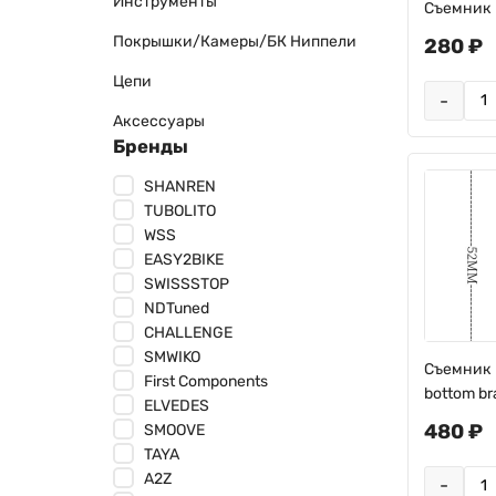
Инструменты
Съемник ш
Покрышки/Камеры/БК Ниппели
280 ₽
Цепи
-
Аксессуары
Бренды
SHANREN
TUBOLITO
WSS
EASY2BIKE
SWISSSTOP
NDTuned
CHALLENGE
SMWIKO
Съемник 
First Components
bottom br
ELVEDES
480 ₽
SMOOVE
TAYA
A2Z
-