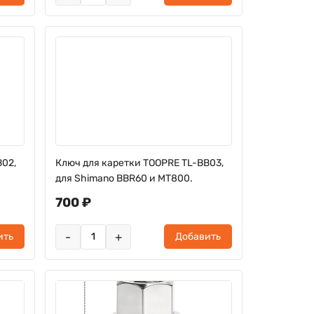
B02,
Ключ для каретки TOOPRE TL-BB03,
для Shimano BBR60 и MT800.
700 ₽
-
+
ить
Добавить