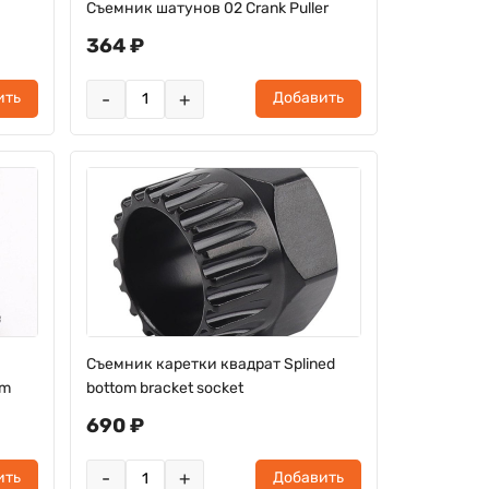
Съемник шатунов 02 Crank Puller
364 ₽
-
+
ить
Добавить
Съемник каретки квадрат Splined
om
bottom bracket socket
690 ₽
-
+
ить
Добавить