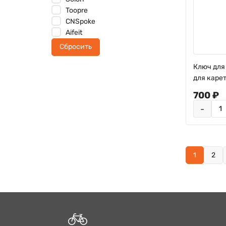
Toopre
CNSpoke
Aifeit
Сбросить
Ключ для
для каре
700 ₽
-
1
2