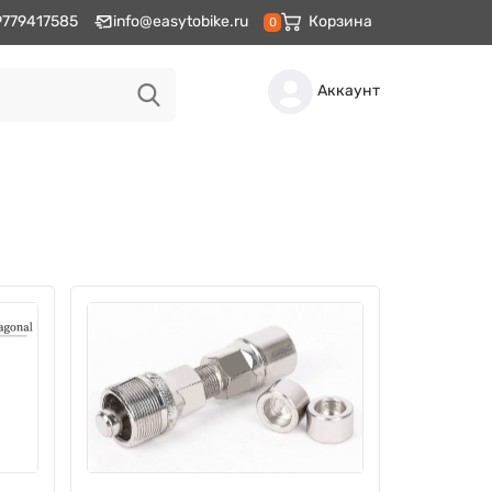
9779417585
info@easytobike.ru
Корзина
0
Аккаунт