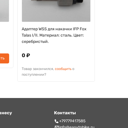
Адаптер WSS для накачки IFP Fox
Инструмент 
Talas I/II. Материал: сталь. Цвет:
амортизаторо
серебристый.
Материал: а
красный
0 ₽
ть
0 ₽
Товар закончился,
сообщить
о
поступлении?
Товар законч
поступлении?
знесу
Контакты
т
+79779417585
info@easytobike.ru