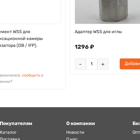
умент WSS для
Адаптер WSS для иглы
нсационной камеры
затора (DB / IFP).
1296 ₽
-
+
Добави
закончился,
сообщить
о
лении?
Покупателям
О компании
Би
Каталог
Новости
Оп
Доставка
О нас