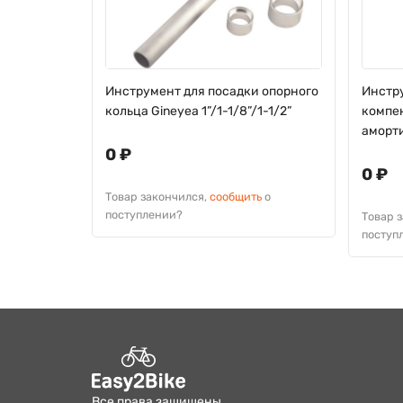
оты с
Инструмент для посадки опорного
Инстр
новки
кольца Gineyea 1”/1-1/8”/1-1/2”
компе
размер 30
аморти
0 ₽
0 ₽
Товар закончился,
сообщить
о
поступлении?
Товар 
поступ
Добавить
Все права защищены