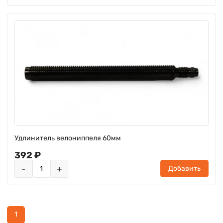
Удлинитель велониппеля 60мм
392 ₽
-
+
Добавить
1