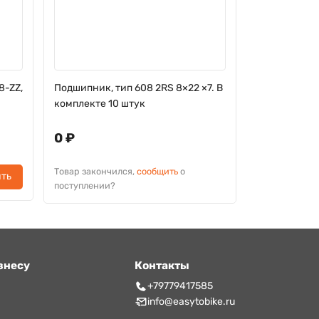
8-ZZ,
Подшипник, тип 608 2RS 8×22 ×7. В
Подшипник S
комплекте 10 штук
8х22х7 мм. 
0 ₽
0 ₽
Товар закончился,
сообщить
о
Товар законч
ть
поступлении?
поступлении?
знесу
Контакты
т
+79779417585
info@easytobike.ru