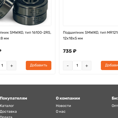
ник SMWIKO, тип 16100-2RS,
Подшипник SMWIKO, тип MR121
х8 мм
12x18x5 мм
₽
735 ₽
+
-
+
Добавить
Добави
Покупателям
О компании
Би
Каталог
Новости
Оп
Доставка
О нас
Оплата