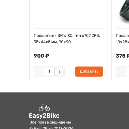
6805 2RS,
Подшипник SMWIKO, тип 6707 2RS,
Подшип
35х44х5 мм, 90x90
10х28
900 ₽
375 
ь
о
-
+
-
Добавить
Все права защищены
© Easy2Bike 2017-2026