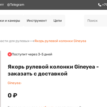
пт
@Telegram
+7
ки и камеры
Инструмент
Цепи
части для рулевых
Якорь рулевой колонки Gineyea
Поступит через 3-5 дней
Якорь рулевой колонки Gineyea -
заказать с доставкой
Gineyea
0 ₽