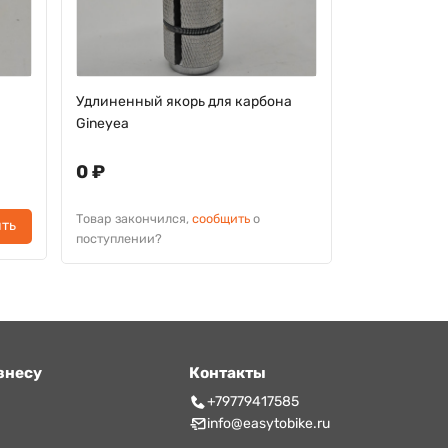
a
Удлиненный якорь для карбона
Якорь для ка
Gineyea
секции
0 ₽
0 ₽
Товар закончился,
сообщить
о
Товар законч
ть
поступлении?
поступлении?
знесу
Контакты
т
+79779417585
info@easytobike.ru