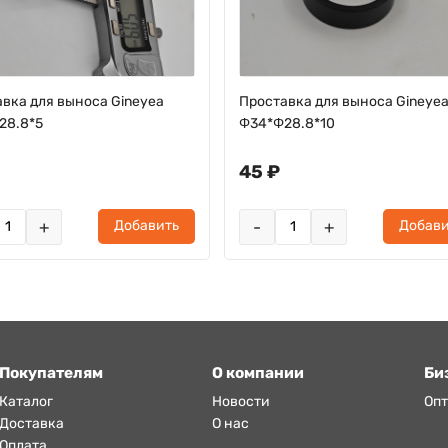
вка для выноса Gineyea
Проставка для выноса Gineye
28.8*5
Φ34*Φ28.8*10
45 ₽
+
-
+
Добавить
Добави
Покупателям
О компании
Би
Каталог
Новости
Оп
Доставка
О нас
Оплата