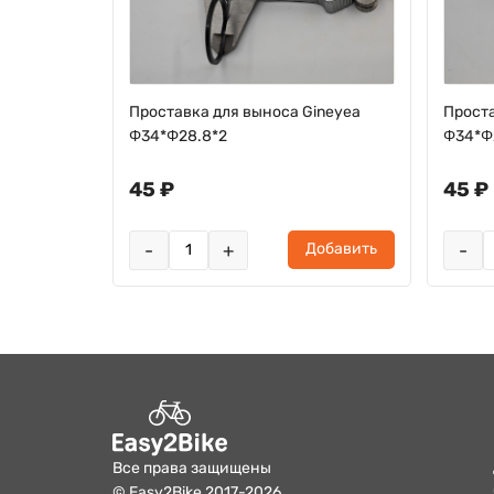
 Elvedes
Проставка для выноса Gineyea
Проста
мм,
Φ34*Φ28.8*2
Φ34*Φ
45 ₽
45 ₽
-
+
-
Добавить
ь
о
Все права защищены
© Easy2Bike 2017-2026