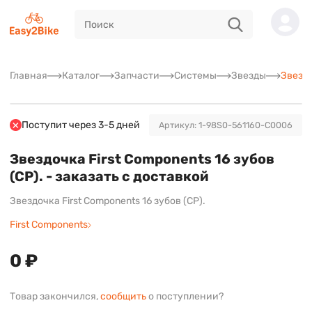
Главная
Каталог
Запчасти
Системы
Звезды
Звездо
Поступит через 3-5 дней
Артикул: 1-98S0-561160-C0006
Звездочка First Components 16 зубов
(СР). - заказать с доставкой
Звездочка First Components 16 зубов (СР).
First Components
0 ₽
Товар закончился,
сообщить
о поступлении?