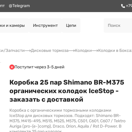
пт
@Telegram
+7
ки и камеры
Инструмент
Цепи
ки/Запчасти
Дисковые тормоза
Колодки
Колодки в Бокса
Поступит через 3-5 дней
Коробка 25 пар Shimano BR-M375
органических колодок IceStop -
заказать с доставкой
Коробка с органическими тормозными колодками
IceStop для дисковых тормозов. Подходят: Shimano BR-
M375, M415-495, M515, M525, M575, C501, C601, C607 / Tektro
Auriga (pro-(e-)comp), Draco, Orion, Aquila / Rst D-Power. В
комплекте 25 пар колодок.