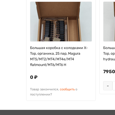
д
Большая коробка с колодками X-
Больша
eStop
Top, органика, 25 пар, Magura
Top, ор
MTS/MT2/MT4/MT4e/MT4
hydraul
flatmount/MT6/MT6 H
7950
0 ₽
ь
о
-
Товар закончился,
сообщить
о
поступлении?