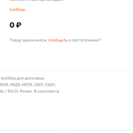
IceStop
0 ₽
Товар закончился,
сообщить
о поступлении?
IceStop для дисковых
15, M525, M575, C501, C601,
uila / Rst D-Power. В комплекте