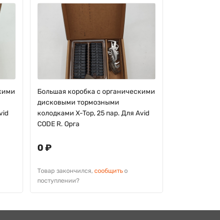
скими
Большая коробка с органическими
Большая кор
дисковыми тормозными
Top, органик
vid
колодками X-Top, 25 пар. Для Avid
MT5 /MT5e /M
CODE R. Орга
0 ₽
0 ₽
Товар законч
поступлении?
Товар закончился,
сообщить
о
поступлении?