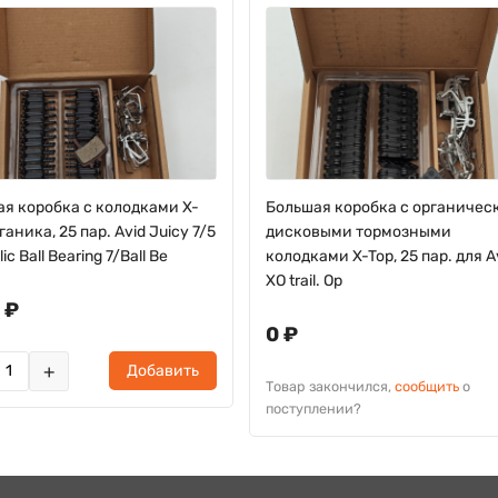
я коробка с колодками X-
Большая коробка с органиче
ганика, 25 пар. Avid Juicy 7/5
дисковыми тормозными
ic Ball Bearing 7/Ball Be
колодками X-Top, 25 пар. для A
XO trail. Ор
 ₽
0 ₽
+
Добавить
Товар закончился,
сообщить
о
поступлении?