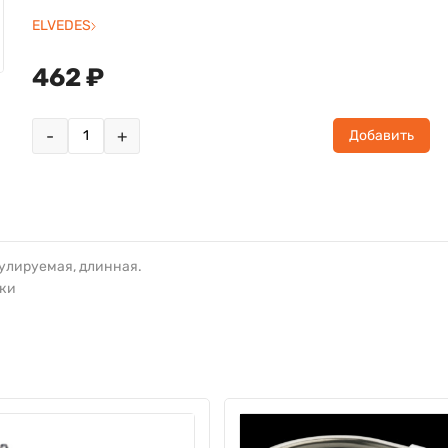
ELVEDES
462 ₽
-
+
Добавить
гулируемая, длинная.
уки