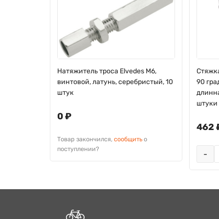
 IceStop,
Натяжитель троса Elvedes М6,
Стяжка
акете 2
винтовой, латунь, серебристый, 10
90 гра
штук
длинна
штуки
0 ₽
462 
Товар закончился,
сообщить
о
Добавить
поступлении?
-