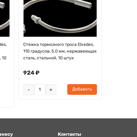
des,
Стяжка тормозного троса Elvedes,
Стяжка тормо
110 градусов, 5.0 мм, нержавеющая
90 градусов
 10
сталь, стальной, 10 штук
сталь, сталь
924 ₽
0 ₽
Товар законч
-
+
Добавить
поступлении?
знесу
Контакты