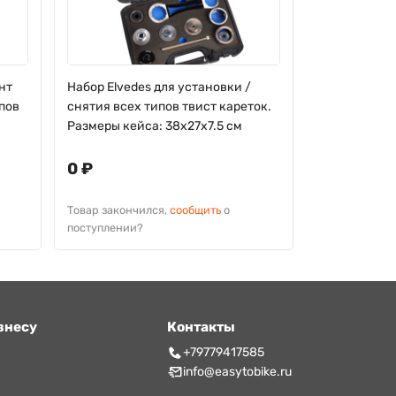
нт
Набор Elvedes для установки /
Набор Elvede
ипов
снятия всех типов твист кареток.
снятия подш
Размеры кейса: 38х27х7.5 см
Размеры кейс
0 ₽
0 ₽
Товар закончился,
сообщить
о
Товар законч
поступлении?
поступлении?
знесу
Контакты
т
+79779417585
info@easytobike.ru