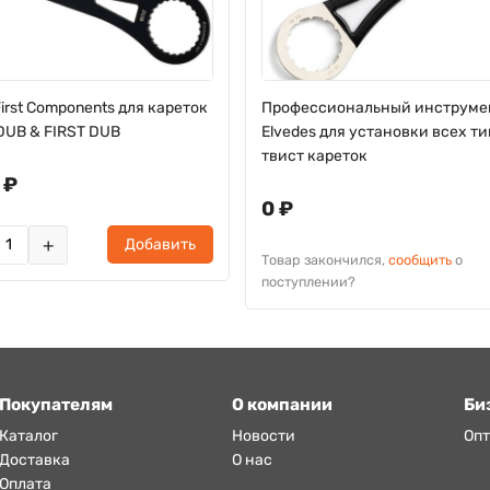
irst Components для кареток
Профессиональный инструме
DUB & FIRST DUB
Elvedes для установки всех т
твист кареток
 ₽
0 ₽
+
Добавить
Товар закончился,
сообщить
о
поступлении?
Покупателям
О компании
Би
Каталог
Новости
Оп
Доставка
О нас
Оплата