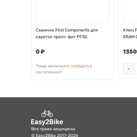
 Chainring
Съемник First Components для
Ключ F
кареток пресс-фит PF30.
SRAM 
0 ₽
1350
ь
о
Товар закончился,
сообщить
о
-
поступлении?
Все права защищены
© Easy2Bike 2017-2026