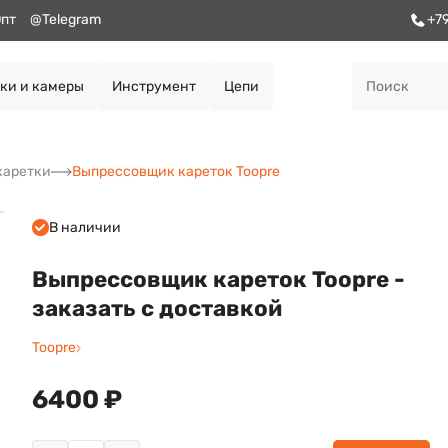
пт
@Telegram
+7
ки и камеры
Инструмент
Цепи
каретки
Выпрессовщик кареток Toopre
В наличии
Выпрессовщик кареток Toopre -
заказать с доставкой
Toopre
6400 ₽