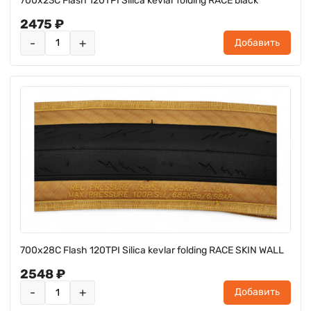
700x23C Flash 120TPI Silica kevlar folding RACE black
2475 ₽
-
+
Добавить
700x28C Flash 120TPI Silica kevlar folding RACE SKIN WALL
2548 ₽
-
+
Добавить