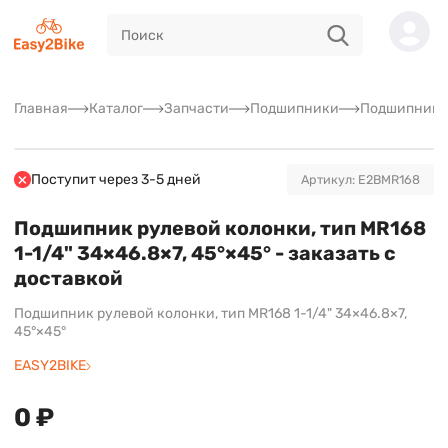
Главная
Каталог
Запчасти
Подшипники
Подшипники 
Поступит через 3-5 дней
Артикул: E2BMR168
Подшипник рулевой колонки, тип MR168
1-1/4" 34×46.8×7, 45°×45° - заказать с
доставкой
Подшипник рулевой колонки, тип MR168 1-1/4" 34×46.8×7,
45°×45°
EASY2BIKE
0 ₽